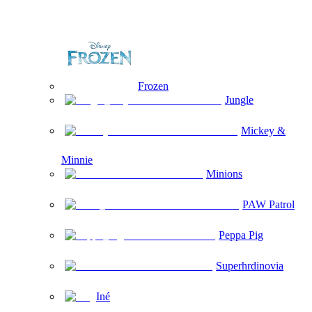
Frozen
Jungle
Mickey &
Minnie
Minions
PAW Patrol
Peppa Pig
Superhrdinovia
Iné