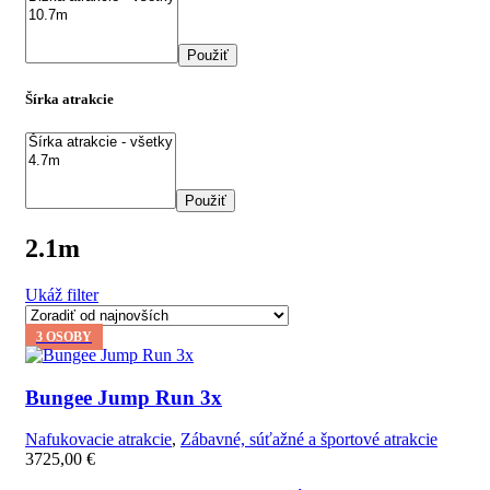
Použiť
Šírka atrakcie
Použiť
2.1m
Ukáž filter
3 OSOBY
Bungee Jump Run 3x
Nafukovacie atrakcie
,
Zábavné, súťažné a športové atrakcie
3725,00
€