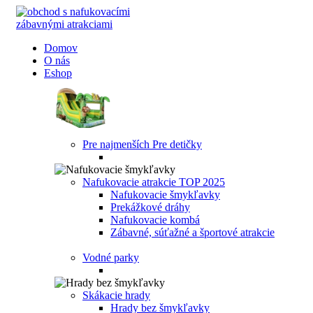
Domov
O nás
Eshop
Pre najmenších
Pre detičky
Nafukovacie atrakcie
TOP 2025
Nafukovacie šmykľavky
Prekážkové dráhy
Nafukovacie kombá
Zábavné, súťažné a športové atrakcie
Vodné parky
Skákacie hrady
Hrady bez šmykľavky