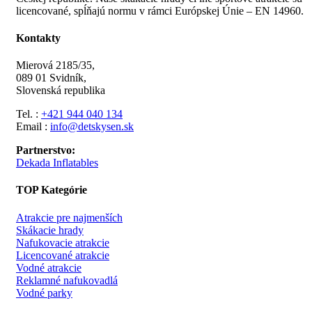
licencované, spĺňajú normu v rámci Európskej Únie – EN 14960.
Kontakty
Mierová 2185/35,
089 01 Svidník,
Slovenská republika
Tel. :
+421 944 040 134
Email :
info@detskysen.sk
Partnerstvo:
Dekada
Inflatables
TOP Kategórie
Atrakcie pre najmenších
Skákacie hrady
Nafukovacie atrakcie
Licencované atrakcie
Vodné atrakcie
Reklamné nafukovadlá
Vodné parky