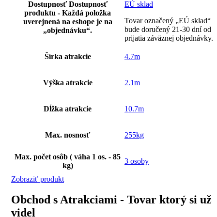
Dostupnosť
Dostupnosť
EÚ sklad
produktu - Každá položka
Tovar označený „EÚ sklad“
uverejnená na eshope je na
bude doručený 21-30 dní od
„objednávku“.
prijatia záväznej objednávky.
Šírka atrakcie
4.7m
Výška atrakcie
2.1m
Dĺžka atrakcie
10.7m
Max. nosnosť
255kg
Max. počet osôb ( váha 1 os. - 85
3 osoby
kg)
Zobraziť produkt
Obchod s Atrakciami - Tovar ktorý si už
videl