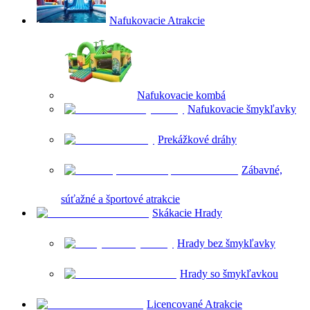
Nafukovacie Atrakcie
Nafukovacie kombá
Nafukovacie šmykľavky
Prekážkové dráhy
Zábavné,
súťažné a športové atrakcie
Skákacie Hrady
Hrady bez šmykľavky
Hrady so šmykľavkou
Licencované Atrakcie