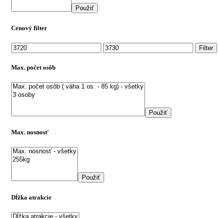
Použiť
Cenový filter
Minimálna
Maximálna
Filter
cena
cena
Max. počet osôb
Použiť
Max. nosnosť
Použiť
Dĺžka atrakcie