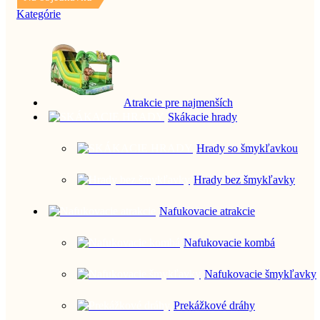
Kategórie
Atrakcie pre najmenších
Skákacie hrady
Hrady so šmykľavkou
Hrady bez šmykľavky
Nafukovacie atrakcie
Nafukovacie kombá
Nafukovacie šmykľavky
Prekážkové dráhy