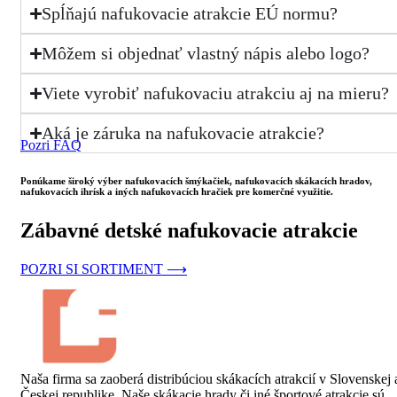
Spĺňajú nafukovacie atrakcie EÚ normu?
Môžem si objednať vlastný nápis alebo logo?
Viete vyrobiť nafukovaciu atrakciu aj na mieru?
Aká je záruka na nafukovacie atrakcie?
Pozri FAQ
Ponúkame široký výber nafukovacích šmýkačiek, nafukovacích skákacích hradov,
nafukovacích ihrísk a iných nafukovacích hračiek pre komerčné využitie.
Zábavné detské nafukovacie atrakcie
POZRI SI SORTIMENT ⟶
Naša firma sa zaoberá distribúciou skákacích atrakcií v Slovenskej 
Českej republike. Naše skákacie hrady či iné športové atrakcie sú