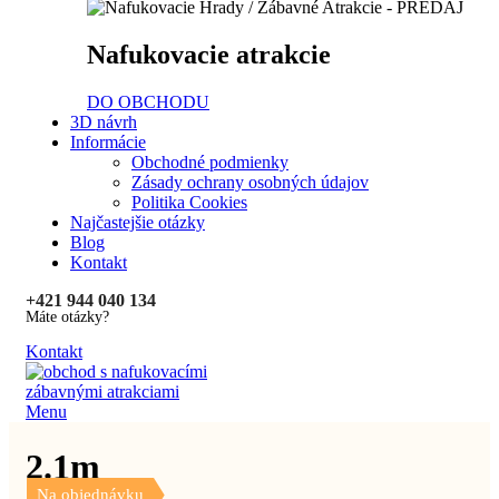
Nafukovacie atrakcie
DO OBCHODU
3D návrh
Informácie
Obchodné podmienky
Zásady ochrany osobných údajov
Politika Cookies
Najčastejšie otázky
Blog
Kontakt
+421 944 040 134
Máte otázky?
Kontakt
Menu
2.1m
Na objednávku