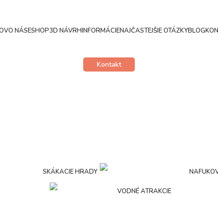
OV
O NÁS
ESHOP
3D NÁVRH
INFORMÁCIE
NAJČASTEJŠIE OTÁZKY
BLOG
KON
Kontakt
Kategórie
SKÁKACIE HRADY
NAFUKOV
VODNÉ ATRAKCIE