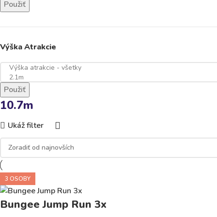
Použiť
Výška Atrakcie
Použiť
10.7m
Ukáž filter
3 OSOBY
Bungee Jump Run 3x