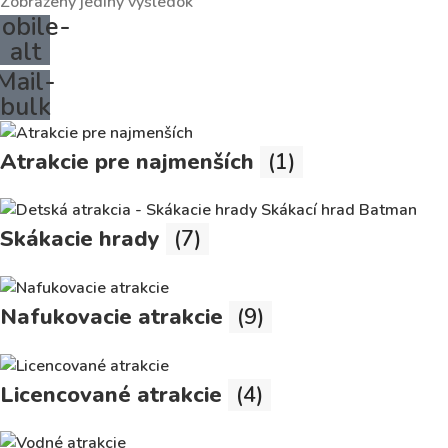
Zobrazený jediný výsledok
obile-
alt
Mail-
bulk
Atrakcie pre najmenších
(1)
Skákacie hrady
(7)
Nafukovacie atrakcie
(9)
Licencované atrakcie
(4)