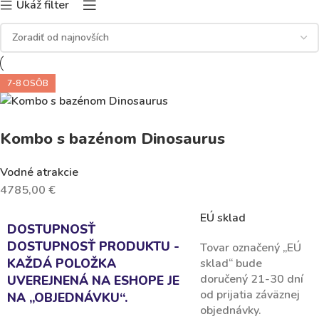
Ukáž filter
7-8 OSÔB
Kombo s bazénom Dinosaurus
Vodné atrakcie
4785,00
€
EÚ sklad
DOSTUPNOSŤ
DOSTUPNOSŤ PRODUKTU -
Tovar označený „EÚ
KAŽDÁ POLOŽKA
sklad“ bude
doručený 21-30 dní
UVEREJNENÁ NA ESHOPE JE
od prijatia záväznej
NA „OBJEDNÁVKU“.
objednávky.