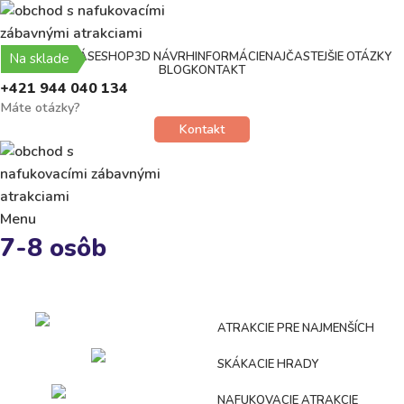
DOMOV
O NÁS
ESHOP
3D NÁVRH
INFORMÁCIE
NAJČASTEJŠIE OTÁZKY
Na sklade
BLOG
KONTAKT
+421 944 040 134
Máte otázky?
Kontakt
Menu
7-8 osôb
Kategórie
ATRAKCIE PRE NAJMENŠÍCH
SKÁKACIE HRADY
NAFUKOVACIE ATRAKCIE