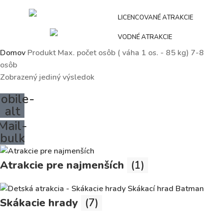
LICENCOVANÉ ATRAKCIE
VODNÉ ATRAKCIE
Domov
Produkt Max. počet osôb ( váha 1 os. - 85 kg)
7-8
osôb
Zobrazený jediný výsledok
obile-
alt
Mail-
bulk
Atrakcie pre najmenších
(1)
Skákacie hrady
(7)