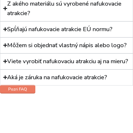
Z akého materiálu sú vyrobené nafukovacie
atrakcie?
Spĺňajú nafukovacie atrakcie EÚ normu?
Môžem si objednať vlastný nápis alebo logo?
Viete vyrobiť nafukovaciu atrakciu aj na mieru?
Aká je záruka na nafukovacie atrakcie?
Pozri FAQ
Ponúkame široký výber nafukovacích šmýkačiek, nafukovacích skákacích
hradov, nafukovacích ihrísk a iných nafukovacích hračiek pre komerčné
využitie.
Zábavné detské nafukovacie atrakcie