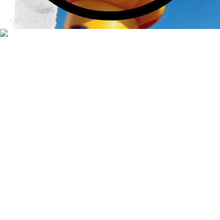
Naša firma sa zaoberá distribúciou skákacích atrakcií v
Slovenskej a Českej republike. Naše skákacie hrady či iné
športové atrakcie sú licencované, spĺňajú normu v rámci
Európskej Únie – EN 14960.
Kontakty
Mierová 2185/35,
089 01 Svidník,
Slovenská republika
Tel. :
+421 944 040 134
Email :
info@detskysen.sk
Partnerstvo:
Dekada
Inflatables